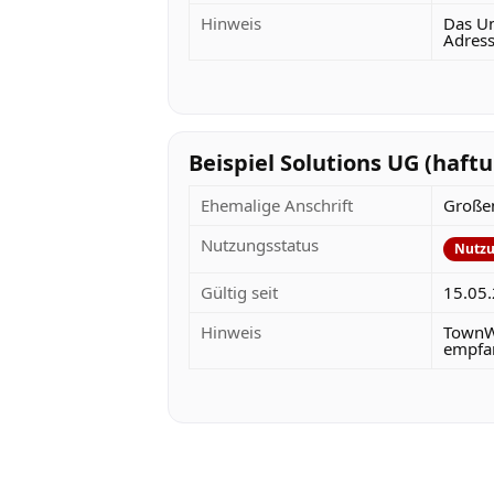
Hinweis
Das Un
Adress
Beispiel Solutions UG (haf
Ehemalige Anschrift
Großen
Nutzungsstatus
Nutzu
Gültig seit
15.05
Hinweis
TownWo
empfan