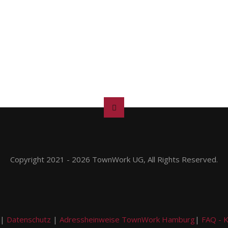
Copyright 2021 - 2026 TownWork UG, All Rights Reserved.
|
Datenschutz
|
Adressheinweise TownWork Hamburg
|
FAQ - 